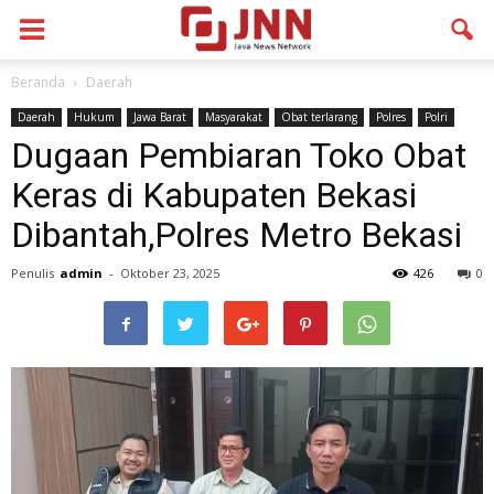
Beranda
Daerah
Daerah
Hukum
Jawa Barat
Masyarakat
Obat terlarang
Polres
Polri
Dugaan Pembiaran Toko Obat
Keras di Kabupaten Bekasi
Dibantah,Polres Metro Bekasi
Penulis
admin
-
Oktober 23, 2025
426
0