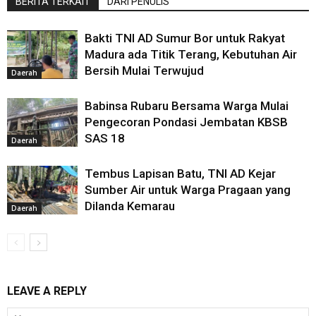
BERITA TERKAIT
DARI PENULIS
Bakti TNI AD Sumur Bor untuk Rakyat
Madura ada Titik Terang, Kebutuhan Air
Bersih Mulai Terwujud
Daerah
Babinsa Rubaru Bersama Warga Mulai
Pengecoran Pondasi Jembatan KBSB
SAS 18
Daerah
Tembus Lapisan Batu, TNI AD Kejar
Sumber Air untuk Warga Pragaan yang
Dilanda Kemarau
Daerah
LEAVE A REPLY