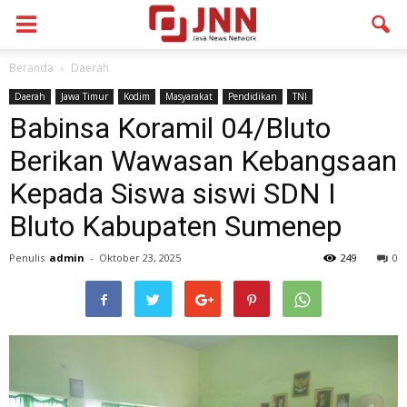
Beranda
Daerah
Daerah
Jawa Timur
Kodim
Masyarakat
Pendidikan
TNI
Babinsa Koramil 04/Bluto
Berikan Wawasan Kebangsaan
Kepada Siswa siswi SDN I
Bluto Kabupaten Sumenep
Penulis
admin
-
Oktober 23, 2025
249
0