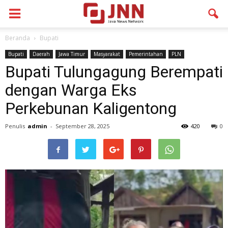
Beranda
Bupati
Bupati
Daerah
Jawa Timur
Masyarakat
Pemerintahan
PLN
Bupati Tulungagung Berempati
dengan Warga Eks
Perkebunan Kaligentong
Penulis
admin
-
September 28, 2025
420
0