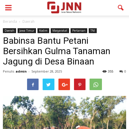
Beranda
Daerah
Daerah
Jawa Timur
Kodim
Masyarakat
Pertanian
TNI
Babinsa Bantu Petani
Bersihkan Gulma Tanaman
Jagung di Desa Binaan
Penulis
admin
-
September 28, 2025
355
0