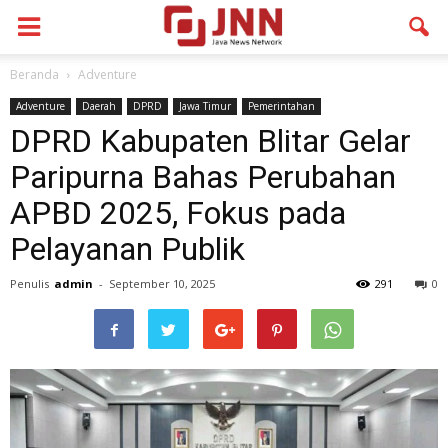
Beranda
Adventure
Adventure
Daerah
DPRD
Jawa Timur
Pemerintahan
DPRD Kabupaten Blitar Gelar
Paripurna Bahas Perubahan
APBD 2025, Fokus pada
Pelayanan Publik
Penulis
admin
-
September 10, 2025
291
0