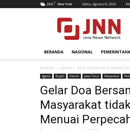
C
23.6
Sabtu, Agustus 8, 2026
Ma
New York
JNN.co.id
BERANDA
NASIONAL
PEMERINTAH
Beranda
Agama
Gelar Doa Bersama, Bupati Fauz
Agama
Bupati
Daerah
Jawa Timur
Masyarakat
Pem
Gelar Doa Bersam
Masyarakat tidak
Menuai Perpeca