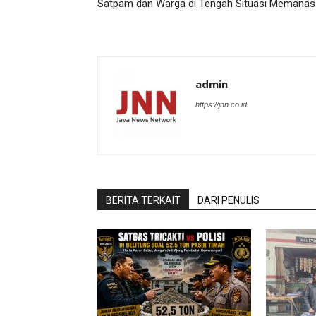
Satpam dan Warga di Tengah Situasi Memanas
admin
https://jnn.co.id
BERITA TERKAIT
DARI PENULIS