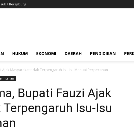
suk / Bergabung
AN
HUKUM
EKONOMI
DAERAH
PENDIDIKAN
PER
i Ajak Masyarakat tidak Terpengaruh Isu-Isu Menuai Perpecahan
erintahan
a, Bupati Fauzi Ajak
 Terpengaruh Isu-Isu
han