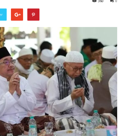
360
0
er