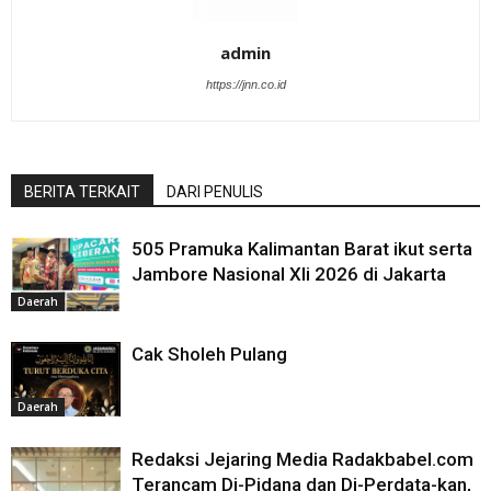
admin
https://jnn.co.id
BERITA TERKAIT
DARI PENULIS
505 Pramuka Kalimantan Barat ikut serta
Jambore Nasional XIi 2026 di Jakarta
Daerah
Cak Sholeh Pulang
Daerah
Redaksi Jejaring Media Radakbabel.com
Terancam Di-Pidana dan Di-Perdata-kan,