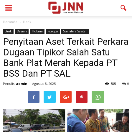
Beranda
Bank
Bank
Daerah
Hukrim
Korupsi
Sumatera Selatan
Penyitaan Aset Terkait Perkara
Dugaan Tipikor Salah Satu
Bank Plat Merah Kepada PT
BSS Dan PT SAL
Penulis
admin
-
Agustus 8, 2025
585
0