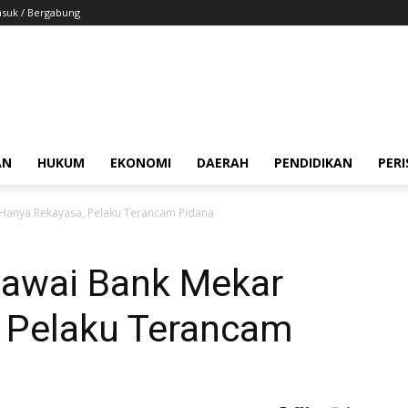
suk / Bergabung
AN
HUKUM
EKONOMI
DAERAH
PENDIDIKAN
PER
Hanya Rekayasa, Pelaku Terancam Pidana
awai Bank Mekar
 Pelaku Terancam