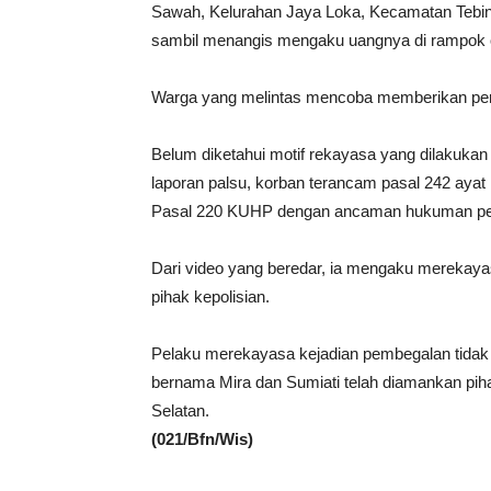
Sawah, Kelurahan Jaya Loka, Kecamatan Tebi
sambil menangis mengaku uangnya di rampok or
Warga yang melintas mencoba memberikan per
Belum diketahui motif rekayasa yang dilakuka
laporan palsu, korban terancam pasal 242 ay
Pasal 220 KUHP dengan ancaman hukuman penj
Dari video yang beredar, ia mengaku merekay
pihak kepolisian.
Pelaku merekayasa kejadian pembegalan tidak s
bernama Mira dan Sumiati telah diamankan pih
Selatan.
(021/Bfn/Wis)