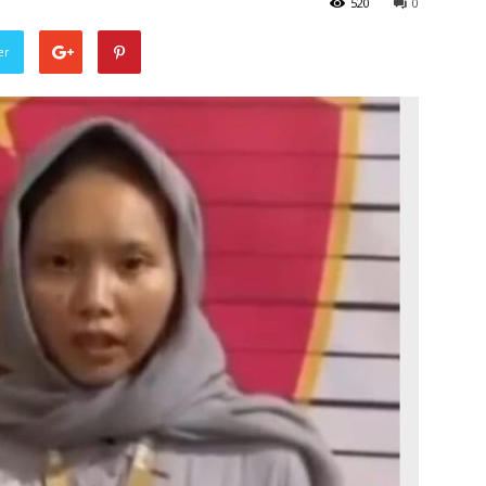
520
0
er