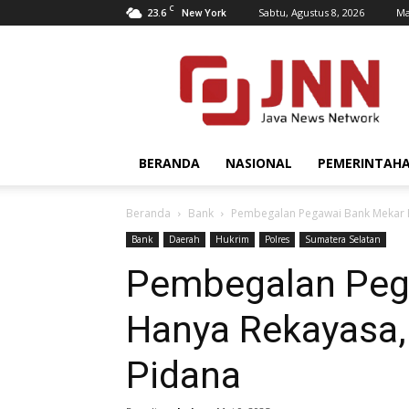
C
23.6
Sabtu, Agustus 8, 2026
Ma
New York
JNN.co.id
BERANDA
NASIONAL
PEMERINTAH
Beranda
Bank
Pembegalan Pegawai Bank Mekar 
Bank
Daerah
Hukrim
Polres
Sumatera Selatan
Pembegalan Peg
Hanya Rekayasa,
Pidana