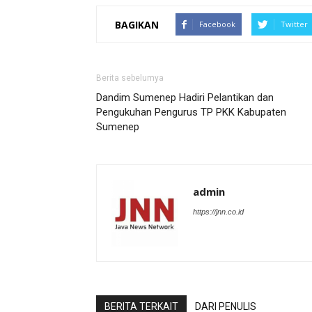
BAGIKAN
Facebook
Twitter
Berita sebelumya
Dandim Sumenep Hadiri Pelantikan dan
Pengukuhan Pengurus TP PKK Kabupaten
Sumenep
admin
https://jnn.co.id
BERITA TERKAIT
DARI PENULIS