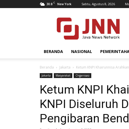
C
30.8
Sabtu, Agustus 8, 2026
Ma
New York
JNN.co.id
BERANDA
NASIONAL
PEMERINTAH
Beranda
Jakarta
Ketum KNPI Khairunnisa Arahka
Jakarta
Masyarakat
Organisasi
Ketum KNPI Khai
KNPI Diseluruh 
Pengibaran Bend