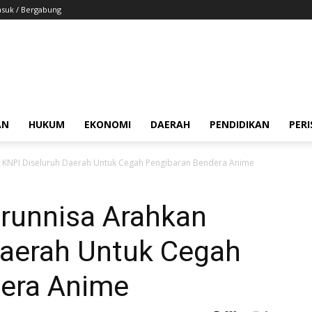
suk / Bergabung
AN
HUKUM
EKONOMI
DAERAH
PENDIDIKAN
PER
n KNPI Diseluruh Daerah Untuk Cegah Pengibaran Bendera Anime
runnisa Arahkan
Daerah Untuk Cegah
era Anime