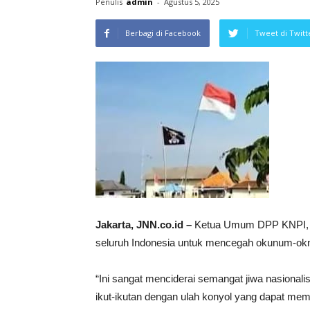
Penulis
admin
-
Agustus 5, 2025
Berbagi di Facebook
Tweet di Twitt
Jakarta, JNN.co.id –
Ketua Umum DPP KNPI, Pu
seluruh Indonesia untuk mencegah okunum-oknu
“Ini sangat menciderai semangat jiwa nasionali
ikut-ikutan dengan ulah konyol yang dapat meme