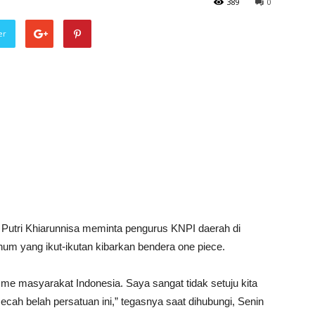
389
0
er
tri Khiarunnisa meminta pengurus KNPI daerah di
m yang ikut-ikutan kibarkan bendera one piece.
sme masyarakat Indonesia. Saya sangat tidak setuju kita
cah belah persatuan ini,” tegasnya saat dihubungi, Senin