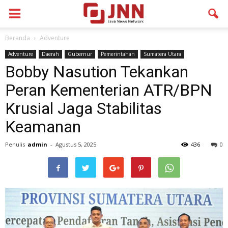
Beranda
Adventure
Adventure
Daerah
Gubernur
Pemerintahan
Sumatera Utara
Bobby Nasution Tekankan
Peran Kementerian ATR/BPN
Krusial Jaga Stabilitas
Keamanan
Penulis
admin
-
Agustus 5, 2025
436
0