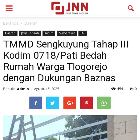
Beranda
Daerah
Daerah
Jawa Tengah
Kodim
Masyarakat
TNI
TMMD Sengkuyung Tahap III
Kodim 0718/Pati Bedah
Rumah Warga Tlogorejo
dengan Dukungan Baznas
Penulis
admin
-
Agustus 3, 2025
454
0