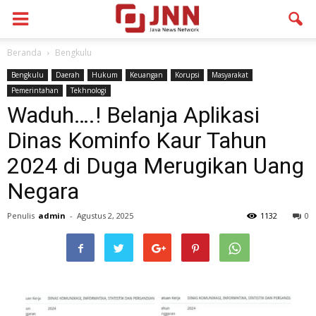
Beranda
Bengkulu
Bengkulu
Daerah
Hukum
Keuangan
Korupsi
Masyarakat
Pemerintahan
Tekhnologi
Waduh….! Belanja Aplikasi
Dinas Kominfo Kaur Tahun
2024 di Duga Merugikan Uang
Negara
Penulis
admin
-
Agustus 2, 2025
1132
0