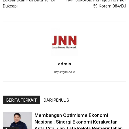
Laksanakan Pull Data Ter Di
TMP Jokotole Peringati HUT ke-
Dukcapil
59 Korem 084/BJ
admin
https://jnn.co.id
BERITA TERKAIT
DARI PENULIS
Membangun Optimisme Ekonomi
Nasional: Sinergi Ekonomi Kerakyatan,
Asta Cita, dan Tata Kelola Pemerintahan