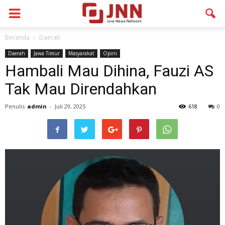
Beranda
Daerah
Daerah
Jawa Timur
Masyarakat
Opini
Hambali Mau Dihina, Fauzi AS
Tak Mau Direndahkan
Penulis
admin
-
Juli 29, 2025
618
0