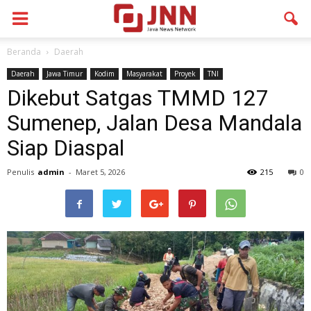
Beranda
Daerah
Daerah
Jawa Timur
Kodim
Masyarakat
Proyek
TNI
Dikebut Satgas TMMD 127
Sumenep, Jalan Desa Mandala
Siap Diaspal
Penulis
admin
-
Maret 5, 2026
215
0