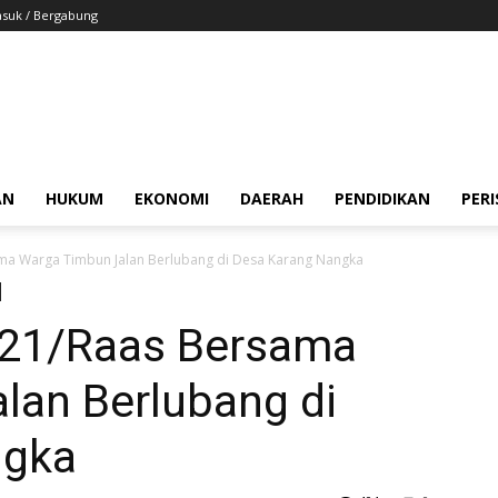
suk / Bergabung
AN
HUKUM
EKONOMI
DAERAH
PENDIDIKAN
PER
ma Warga Timbun Jalan Berlubang di Desa Karang Nangka
 21/Raas Bersama
lan Berlubang di
ngka