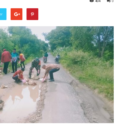
404
0
er