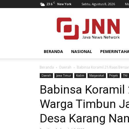
C
23.6
Sabtu, Agustus 8, 2026
Ma
New York
JNN.co.id
BERANDA
NASIONAL
PEMERINTAH
Beranda
Daerah
Babinsa Koramil 21/Raas Bersa
Daerah
Jawa Timur
Kodim
Masyarakat
Proyek
TNI
Babinsa Koramil
Warga Timbun Ja
Desa Karang Na