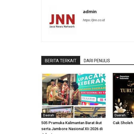
admin
https://jnn.co.id
BERITA TERKAIT
DARI PENULIS
Daerah
Daerah
505 Pramuka Kalimantan Barat ikut
Cak Sholeh
serta Jambore Nasional XIi 2026 di