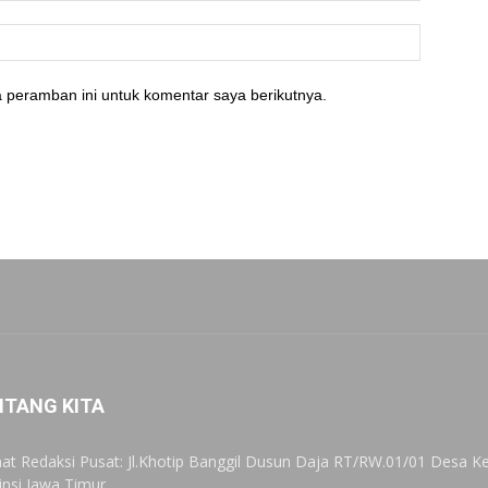
 peramban ini untuk komentar saya berikutnya.
NTANG KITA
at Redaksi Pusat: Jl.Khotip Banggil Dusun Daja RT/RW.01/01 Desa
insi Jawa Timur.