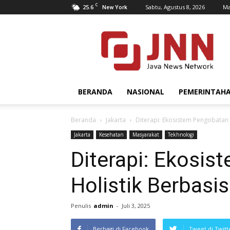
C
25.6
Sabtu, Agustus 8, 2026
Ma
New York
JNN.co.id
BERANDA
NASIONAL
PEMERINTAH
Beranda
Jakarta
Diterapi: Ekosistem Pengobatan 
Jakarta
Kesehatan
Masyarakat
Tekhnologi
Diterapi: Ekosi
Holistik Berbasi
Penulis
admin
-
Juli 3, 2025
Berbagi di Facebook
Tweet di Twitt