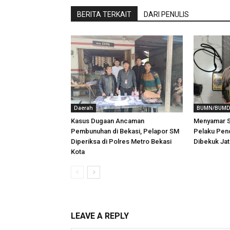
BERITA TERKAIT
DARI PENULIS
Daerah
BUMN/BUM
Kasus Dugaan Ancaman
Menyamar S
Pembunuhan di Bekasi, Pelapor SM
Pelaku Penc
Diperiksa di Polres Metro Bekasi
Dibekuk Ja
Kota
LEAVE A REPLY