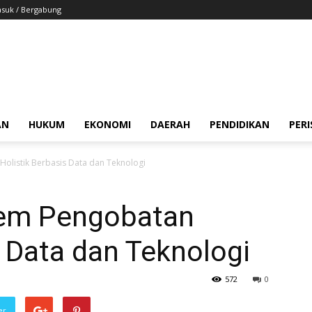
suk / Bergabung
AN
HUKUM
EKONOMI
DAERAH
PENDIDIKAN
PER
Holistik Berbasis Data dan Teknologi
stem Pengobatan
s Data dan Teknologi
572
0
er