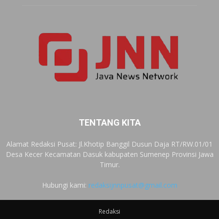
TENTANG KITA
Alamat Redaksi Pusat: Jl.Khotip Banggil Dusun Daja RT/RW.01/01
Desa Kecer Kecamatan Dasuk kabupaten Sumenep Provinsi Jawa
Timur.
Hubungi kami:
redaksijnnpusat@gmail.com
Redaksi