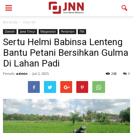
Beranda
Daerah
Daerah
Jawa Timur
Masyarakat
Pertanian
TNI
Sertu Helmi Babinsa Lenteng
Bantu Petani Bersihkan Gulma
Di Lahan Padi
Penulis
admin
-
Juli 2, 2025
268
0