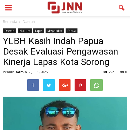
Beranda
Daerah
Daerah
Hukum
Lapas
Masyarakat
Papua
YLBH Kasih Indah Papua
Desak Evaluasi Pengawasan
Kinerja Lapas Kota Sorong
Penulis
admin
-
Juli 1, 2025
292
0