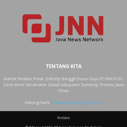
TENTANG KITA
Alamat Redaksi Pusat: Jl.Khotip Banggil Dusun Daja RT/RW.01/01
Desa Kecer Kecamatan Dasuk kabupaten Sumenep Provinsi Jawa
Timur.
Hubungi kami:
redaksijnnpusat@gmail.com
Redaksi