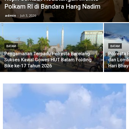
Polkam RI di Bandara Hang Nadim
admin
-
Juli 3, 2026
BATAM
BATAM
Pengamanan Terpadu Polresta Barelang
Polresta 
Sukses Kawal Gowes HUT Batam Folding
dan Lomb
Bike ke-17 Tahun 2026
Hari Bhay