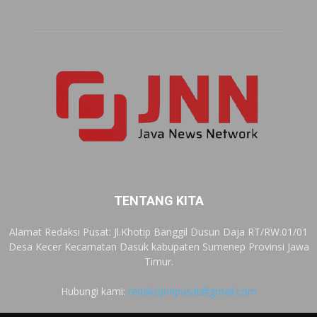
TENTANG KITA
Alamat Redaksi Pusat: Jl.Khotip Banggil Dusun Daja RT/RW.01/01
Desa Kecer Kecamatan Dasuk kabupaten Sumenep Provinsi Jawa
Timur.
Hubungi kami:
redaksijnnpusat@gmail.com