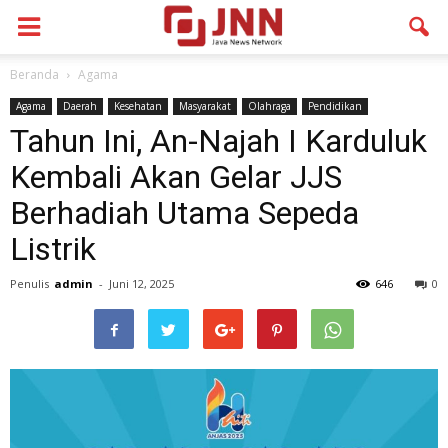
Beranda
Agama
Agama
Daerah
Kesehatan
Masyarakat
Olahraga
Pendidikan
Tahun Ini, An-Najah I Karduluk
Kembali Akan Gelar JJS
Berhadiah Utama Sepeda
Listrik
Penulis
admin
-
Juni 12, 2025
646
0