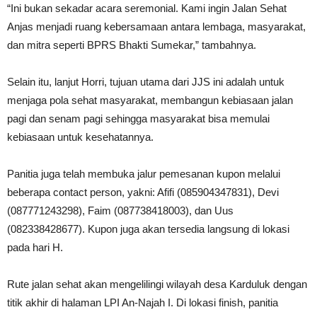
“Ini bukan sekadar acara seremonial. Kami ingin Jalan Sehat
Anjas menjadi ruang kebersamaan antara lembaga, masyarakat,
dan mitra seperti BPRS Bhakti Sumekar,” tambahnya.
Selain itu, lanjut Horri, tujuan utama dari JJS ini adalah untuk
menjaga pola sehat masyarakat, membangun kebiasaan jalan
pagi dan senam pagi sehingga masyarakat bisa memulai
kebiasaan untuk kesehatannya.
Panitia juga telah membuka jalur pemesanan kupon melalui
beberapa contact person, yakni: Afifi (085904347831), Devi
(087771243298), Faim (087738418003), dan Uus
(082338428677). Kupon juga akan tersedia langsung di lokasi
pada hari H.
Rute jalan sehat akan mengelilingi wilayah desa Karduluk dengan
titik akhir di halaman LPI An-Najah I. Di lokasi finish, panitia