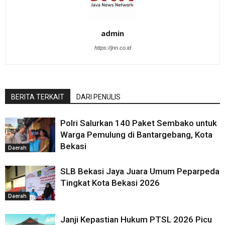
admin
https://jnn.co.id
BERITA TERKAIT
DARI PENULIS
Polri Salurkan 140 Paket Sembako untuk
Warga Pemulung di Bantargebang, Kota
Bekasi
Daerah
SLB Bekasi Jaya Juara Umum Peparpeda
Tingkat Kota Bekasi 2026
Daerah
Janji Kepastian Hukum PTSL 2026 Picu