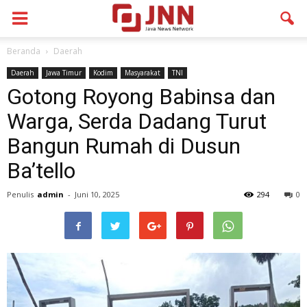
Beranda
Daerah
Daerah
Jawa Timur
Kodim
Masyarakat
TNI
Gotong Royong Babinsa dan
Warga, Serda Dadang Turut
Bangun Rumah di Dusun
Ba’tello
Penulis
admin
-
Juni 10, 2025
294
0