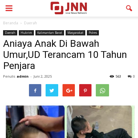
Beranda
Daerah
Daerah
Hukrim
Kalimantan Barat
Masyarakat
Polres
Aniaya Anak Di Bawah
Umur,UD Terancam 10 Tahun
Penjara
Penulis
admin
-
Juni 2, 2025
563
0