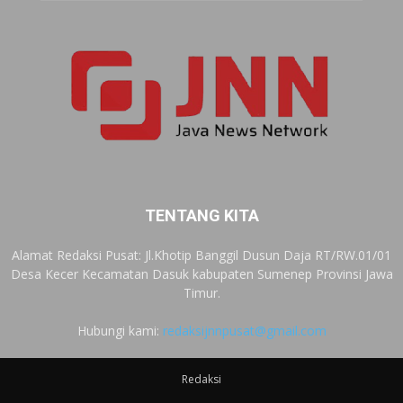
TENTANG KITA
Alamat Redaksi Pusat: Jl.Khotip Banggil Dusun Daja RT/RW.01/01
Desa Kecer Kecamatan Dasuk kabupaten Sumenep Provinsi Jawa
Timur.
Hubungi kami:
redaksijnnpusat@gmail.com
Redaksi