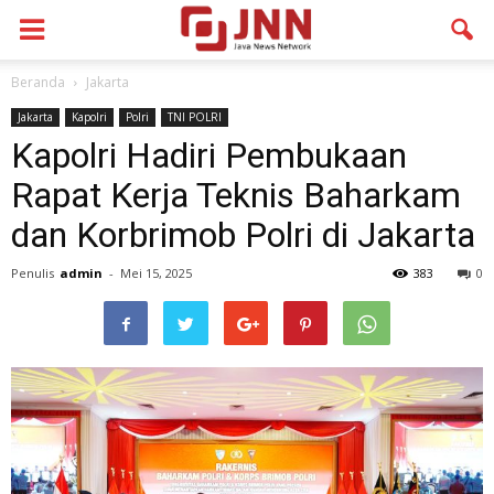
Beranda
Jakarta
Jakarta
Kapolri
Polri
TNI POLRI
Kapolri Hadiri Pembukaan
Rapat Kerja Teknis Baharkam
dan Korbrimob Polri di Jakarta
Penulis
admin
-
Mei 15, 2025
383
0