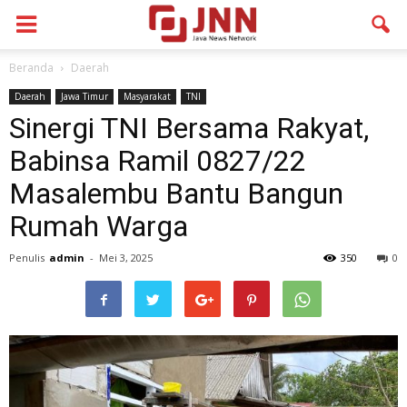
Beranda
Daerah
Daerah
Jawa Timur
Masyarakat
TNI
Sinergi TNI Bersama Rakyat,
Babinsa Ramil 0827/22
Masalembu Bantu Bangun
Rumah Warga
Penulis
admin
-
Mei 3, 2025
350
0