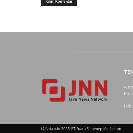
TE
Alam
Prov
Hubu
© JNN.co.id 2026. PT.Suara Sumenep Mediakom