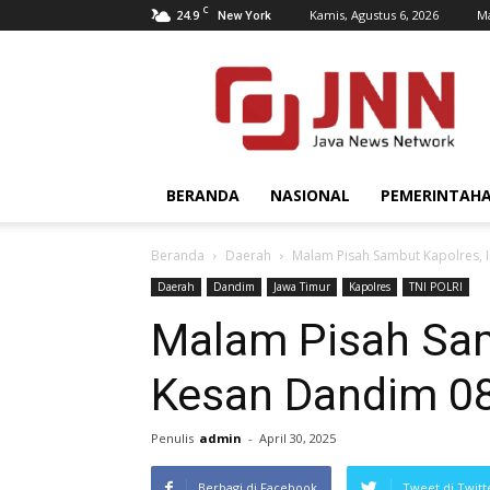
C
24.9
Kamis, Agustus 6, 2026
Ma
New York
JNN.co.id
BERANDA
NASIONAL
PEMERINTAH
Beranda
Daerah
Malam Pisah Sambut Kapolres,
Daerah
Dandim
Jawa Timur
Kapolres
TNI POLRI
Malam Pisah Sam
Kesan Dandim 
Penulis
admin
-
April 30, 2025
Berbagi di Facebook
Tweet di Twitt