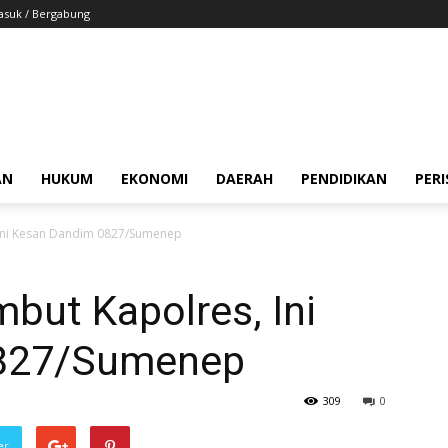
suk / Bergabung
AN
HUKUM
EKONOMI
DAERAH
PENDIDIKAN
PER
 Ini Kesan Dandim 0827/Sumenep
but Kapolres, Ini
0827/Sumenep
309
0
er