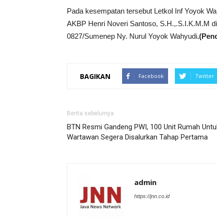
Pada kesempatan tersebut Letkol Inf Yoyok Wa
AKBP Henri Noveri Santoso, S.H.,.S.I.K.M.M 
0827/Sumenep Ny. Nurul Yoyok Wahyudi
.(Pen
BAGIKAN
Facebook
Twitter
Berita sebelumya
BTN Resmi Gandeng PWI, 100 Unit Rumah Untu
Wartawan Segera Disalurkan Tahap Pertama
admin
https://jnn.co.id