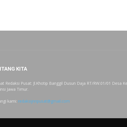
NTANG KITA
at Redaksi Pusat: Jl.Khotip Banggil Dusun Daja RT/RW.01/01 Desa
insi Jawa Timur.
ngi kami:
redaksijnnpusat@gmail.com