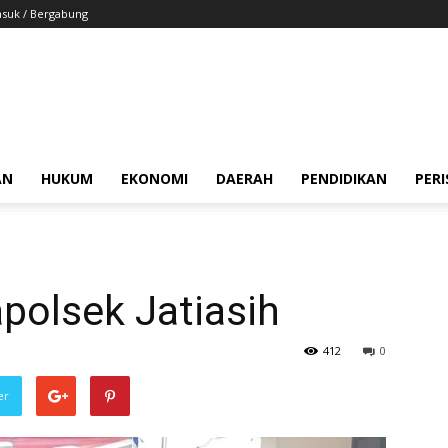
suk / Bergabung
AN
HUKUM
EKONOMI
DAERAH
PENDIDIKAN
PER
polsek Jatiasih
412
0
er