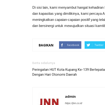
Di sisi lain, kami menyambut hangat kehadir
dan kapasitas yang dimilikinya, kami percay
meningkatkan capaian-capaian positif yang tel
dan bersinergi untuk mewujudkan situasi kamti
BAGIKAN
Facebook
Twitter
Berita sebelumya
Peringatan HUT Kota Kupang Ke-139 Bertepata
Dengan Hari Otonomi Daerah
admin
https://jnn.co.id