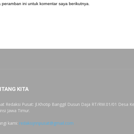
 peramban ini untuk komentar saya berikutnya.
NTANG KITA
at Redaksi Pusat: Jl.Khotip Banggil Dusun Daja RT/RW.01/01 Desa
insi Jawa Timur.
ngi kami:
redaksijnnpusat@gmail.com