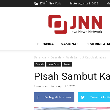
C
27.8
Sabtu, Agustus 8, 2026
Ma
New York
JNN.co.id
BERANDA
NASIONAL
PEMERINTAH
Beranda
Daerah
Pisah Sambut Kapolsek Jatiasih
Daerah
Jawa Barat
Polres
Pisah Sambut Ka
Penulis
admin
-
April 25, 2025
Berbagi di Facebook
Tweet di Twitt