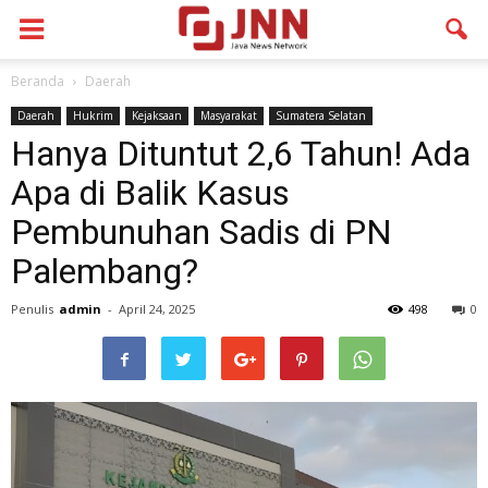
Beranda
Daerah
Daerah
Hukrim
Kejaksaan
Masyarakat
Sumatera Selatan
Hanya Dituntut 2,6 Tahun! Ada
Apa di Balik Kasus
Pembunuhan Sadis di PN
Palembang?
Penulis
admin
-
April 24, 2025
498
0