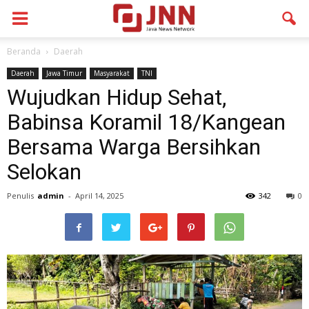
Beranda
Daerah
Daerah
Jawa Timur
Masyarakat
TNI
Wujudkan Hidup Sehat,
Babinsa Koramil 18/Kangean
Bersama Warga Bersihkan
Selokan
Penulis
admin
-
April 14, 2025
342
0