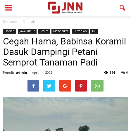
Beranda
Daerah
Daerah
Jawa Timur
Kodim
Masyarakat
Pertanian
TNI
Cegah Hama, Babinsa Koramil
Dasuk Dampingi Petani
Semprot Tanaman Padi
Penulis
admin
-
April 14, 2025
354
0