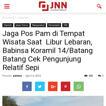
Beranda
Daerah
Daerah
Jawa Timur
Masyarakat
Pariwisata
TNI
Jaga Pos Pam di Tempat
Wisata Saat Libur Lebaran,
Babinsa Koramil 14/Batang
Batang Cek Pengunjung
Relatif Sepi
Penulis
admin
-
April 4, 2025
408
0