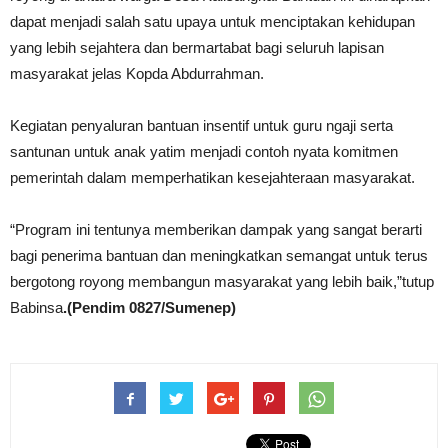
dapat menjadi salah satu upaya untuk menciptakan kehidupan
yang lebih sejahtera dan bermartabat bagi seluruh lapisan
masyarakat jelas Kopda Abdurrahman.
Kegiatan penyaluran bantuan insentif untuk guru ngaji serta
santunan untuk anak yatim menjadi contoh nyata komitmen
pemerintah dalam memperhatikan kesejahteraan masyarakat.
“Program ini tentunya memberikan dampak yang sangat berarti
bagi penerima bantuan dan meningkatkan semangat untuk terus
bergotong royong membangun masyarakat yang lebih baik,”tutup
Babinsa
.(Pendim 0827/Sumenep)