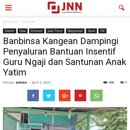
Beranda
Daerah
Daerah
Desa
Ekonomi
Jawa Timur
Masyarakat
Sosial
TNI
Banbinsa Kangean Dampingi
Penyaluran Bantuan Insentif
Guru Ngaji dan Santunan Anak
Yatim
Penulis
admin
-
April 3, 2025
438
0