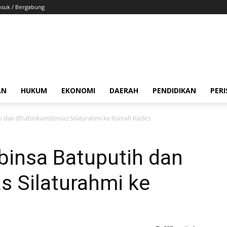
suk / Bergabung
AN
HUKUM
EKONOMI
DAERAH
PENDIDIKAN
PER
ih dan Bhabinkamtibmas Silaturahmi ke Rumah Kades
binsa Batuputih dan
 Silaturahmi ke