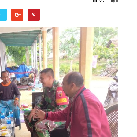
557
0
er