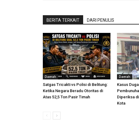
BERITA TERKAIT
DARI PENULIS
Daerah
Daerah
Satgas Tricakti vs Polisi di Belitung:
Kasus Dug
Ketika Negara Beradu Otoritas di
Pembunuhan
Atas 52,5 Ton Pasir Timah
Diperiksa d
Kota