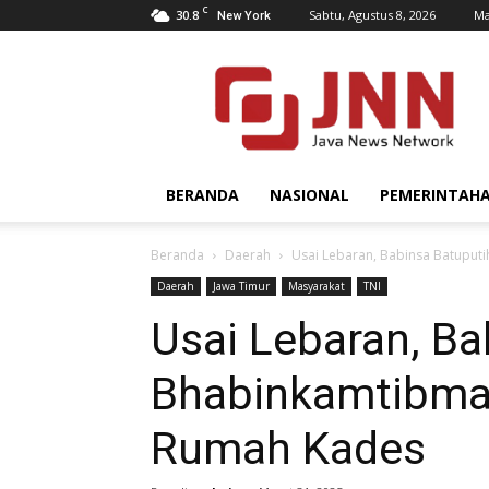
C
30.8
Sabtu, Agustus 8, 2026
Ma
New York
JNN.co.id
BERANDA
NASIONAL
PEMERINTAH
Beranda
Daerah
Usai Lebaran, Babinsa Batuput
Daerah
Jawa Timur
Masyarakat
TNI
Usai Lebaran, Ba
Bhabinkamtibmas
Rumah Kades