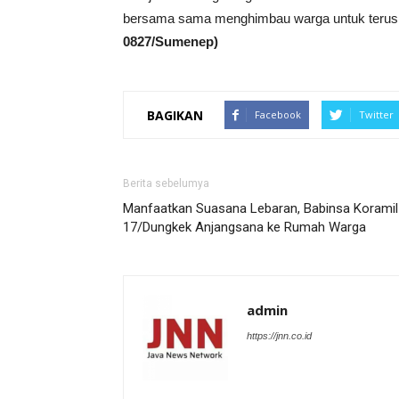
bersama sama menghimbau warga untuk terus
0827/Sumenep)
BAGIKAN
Facebook
Twitter
Berita sebelumya
Manfaatkan Suasana Lebaran, Babinsa Koramil
17/Dungkek Anjangsana ke Rumah Warga
admin
https://jnn.co.id