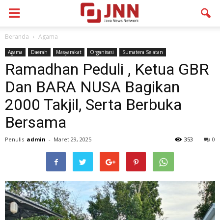
Beranda
Agama
Agama
Daerah
Masyarakat
Organisasi
Sumatera Selatan
Ramadhan Peduli , Ketua GBR
Dan BARA NUSA Bagikan
2000 Takjil, Serta Berbuka
Bersama
Penulis
admin
-
Maret 29, 2025
353
0