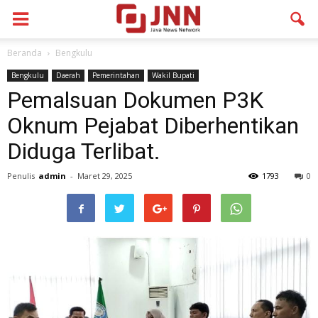
Beranda
Bengkulu
Bengkulu
Daerah
Pemerintahan
Wakil Bupati
Pemalsuan Dokumen P3K
Oknum Pejabat Diberhentikan
Diduga Terlibat.
Penulis
admin
-
Maret 29, 2025
1793
0