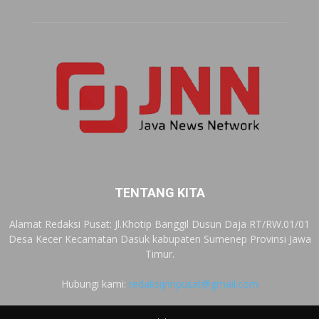
TENTANG KITA
Alamat Redaksi Pusat: Jl.Khotip Banggil Dusun Daja RT/RW.01/01
Desa Kecer Kecamatan Dasuk kabupaten Sumenep Provinsi Jawa
Timur.
Hubungi kami:
redaksijnnpusat@gmail.com