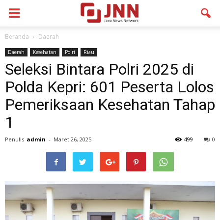
Beranda
Daerah
Daerah
Kesehatan
Polri
Riau
Seleksi Bintara Polri 2025 di
Polda Kepri: 601 Peserta Lolos
Pemeriksaan Kesehatan Tahap
1
Penulis
admin
-
Maret 26, 2025
499
0