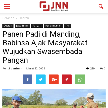
Beranda
Daerah
Daerah
Jawa Timur
Pangan
Pemerintahan
TNI
Panen Padi di Manding,
Babinsa Ajak Masyarakat
Wujudkan Swasembada
Pangan
Penulis
admin
-
Maret 22, 2025
299
0