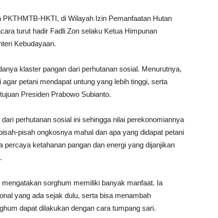
n PKTHMTB-HKTI, di Wilayah Izin Pemanfaatan Hutan
ara turut hadir Fadli Zon selaku Ketua Himpunan
nteri Kebudayaan.
adanya klaster pangan dari perhutanan sosial. Menurutnya,
 agar petani mendapat untung yang lebih tinggi, serta
ujuan Presiden Prabowo Subianto.
dari perhutanan sosial ini sehingga nilai perekonomiannya
erpisah-pisah ongkosnya mahal dan apa yang didapat petani
aya percaya ketahanan pangan dan energi yang dijanjikan
.
n mengatakan sorghum memiliki banyak manfaat. Ia
nal yang ada sejak dulu, serta bisa menambah
ghum dapat dilakukan dengan cara tumpang sari.