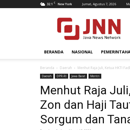
C
32.1
Jumat, Agustus 7, 2026
Ma
New York
JNN.co.id
BERANDA
NASIONAL
PEMERINTAH
Beranda
Daerah
Menhut Raja Juli, Ketua HKTI Fad
Daerah
DPR-RI
Jawa Barat
Mentri
Menhut Raja Juli
Zon dan Haji Ta
Sorgum dan Tan