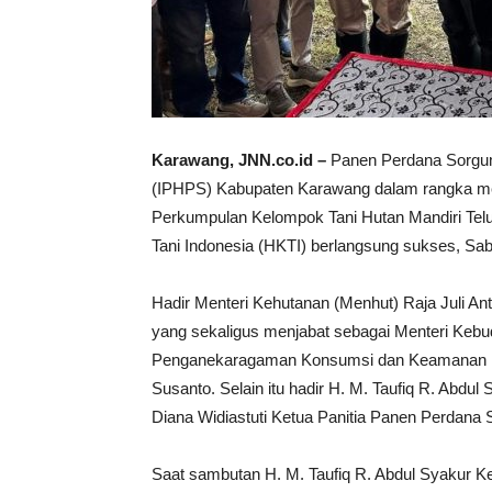
Karawang, JNN.co.id –
Panen Perdana Sorgum 
(IPHPS) Kabupaten Karawang dalam rangka me
Perkumpulan Kelompok Tani Hutan Mandiri T
Tani Indonesia (HKTI) berlangsung sukses, Sab
Hadir Menteri Kehutanan (Menhut) Raja Juli An
yang sekaligus menjabat sebagai Menteri Kebu
Penganekaragaman Konsumsi dan Keamanan Pa
Susanto. Selain itu hadir H. M. Taufiq R. A
Diana Widiastuti Ketua Panitia Panen Perda
Saat sambutan H. M. Taufiq R. Abdul Syaku