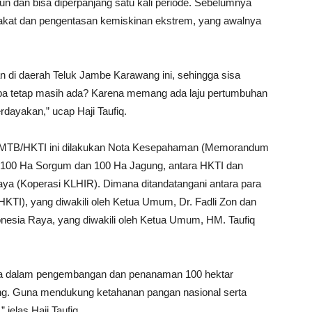
un dan bisa diperpanjang satu kali periode. Sebelumnya
akat dan pengentasan kemiskinan ekstrem, yang awalnya
 di daerah Teluk Jambe Karawang ini, sehingga sisa
pa tetap masih ada? Karena memang ada laju pertumbuhan
dayakan,” ucap Haji Taufiq.
HMTB/HKTI ini dilakukan Nota Kesepahaman (Memorandum
100 Ha Sorgum dan 100 Ha Jagung, antara HKTI dan
ya (Koperasi KLHIR). Dimana ditandatangani antara para
HKTI), yang diwakili oleh Ketua Umum, Dr. Fadli Zon dan
onesia Raya, yang diwakili oleh Ketua Umum, HM. Taufiq
ama dalam pengembangan dan penanaman 100 hektar
ng. Guna mendukung ketahanan pangan nasional serta
 jelas Haji Taufiq.