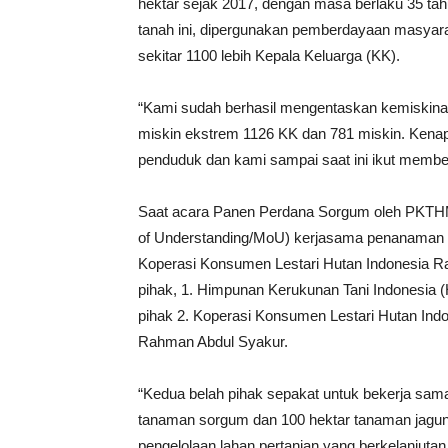
hektar sejak 2017, dengan masa berlaku 35 tah
tanah ini, dipergunakan pemberdayaan masyar
sekitar 1100 lebih Kepala Keluarga (KK).
“Kami sudah berhasil mengentaskan kemiskinan
miskin ekstrem 1126 KK dan 781 miskin. Kena
penduduk dan kami sampai saat ini ikut member
Saat acara Panen Perdana Sorgum oleh PKT
of Understanding/MoU) kerjasama penanaman 
Koperasi Konsumen Lestari Hutan Indonesia Ra
pihak, 1. Himpunan Kerukunan Tani Indonesia (
pihak 2. Koperasi Konsumen Lestari Hutan Ind
Rahman Abdul Syakur.
“Kedua belah pihak sepakat untuk bekerja s
tanaman sorgum dan 100 hektar tanaman jagu
pengelolaan lahan pertanian yang berkelanjutan,”