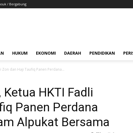
suk / Bergabung
AN
HUKUM
EKONOMI
DAERAH
PENDIDIKAN
PER
li Zon dan Haji Taufiq Panen Perdana...
, Ketua HKTI Fadli
ufiq Panen Perdana
am Alpukat Bersama