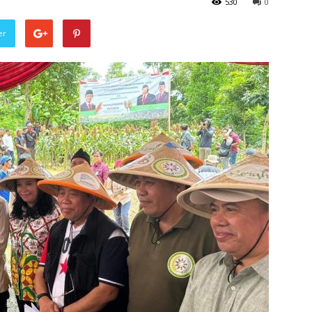
530
0
er