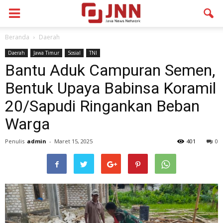
Beranda
Daerah
Daerah
Jawa Timur
Sosial
TNI
Bantu Aduk Campuran Semen,
Bentuk Upaya Babinsa Koramil
20/Sapudi Ringankan Beban
Warga
Penulis
admin
-
Maret 15, 2025
401
0