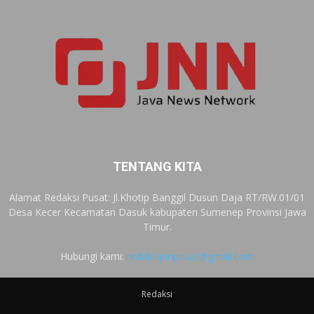
TENTANG KITA
Alamat Redaksi Pusat: Jl.Khotip Banggil Dusun Daja RT/RW.01/01
Desa Kecer Kecamatan Dasuk kabupaten Sumenep Provinsi Jawa
Timur.
Hubungi kami:
redaksijnnpusat@gmail.com
Redaksi