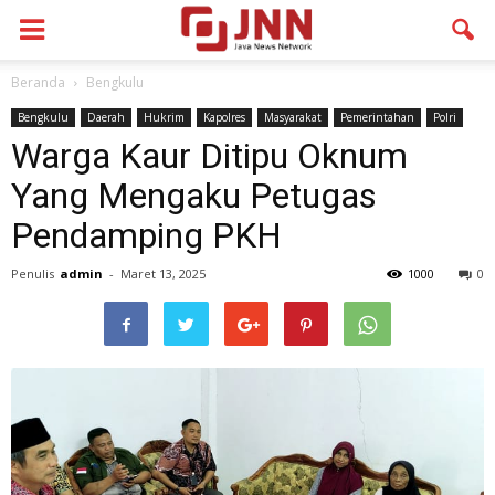
Beranda
Bengkulu
Bengkulu
Daerah
Hukrim
Kapolres
Masyarakat
Pemerintahan
Polri
Warga Kaur Ditipu Oknum
Yang Mengaku Petugas
Pendamping PKH
Penulis
admin
-
Maret 13, 2025
1000
0