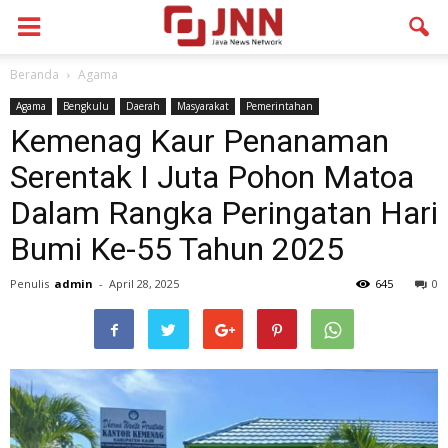
Beranda
Agama
Agama
Bengkulu
Daerah
Masyarakat
Pemerintahan
Kemenag Kaur Penanaman
Serentak I Juta Pohon Matoa
Dalam Rangka Peringatan Hari
Bumi Ke-55 Tahun 2025
Penulis
admin
-
April 28, 2025
645
0