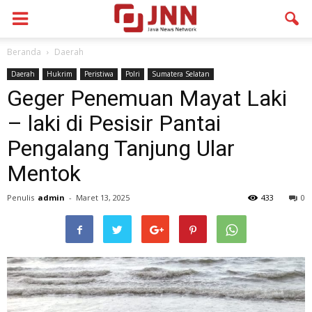
Beranda
Daerah
Daerah
Hukrim
Peristiwa
Polri
Sumatera Selatan
Geger Penemuan Mayat Laki
– laki di Pesisir Pantai
Pengalang Tanjung Ular
Mentok
Penulis
admin
-
Maret 13, 2025
433
0