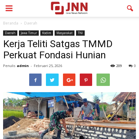
Beranda
Daerah
Daerah
Jawa Timur
Kodim
Masyarakat
TNI
Kerja Teliti Satgas TMMD
Perkuat Fondasi Hunian
Penulis
admin
-
Februari 25, 2026
209
0