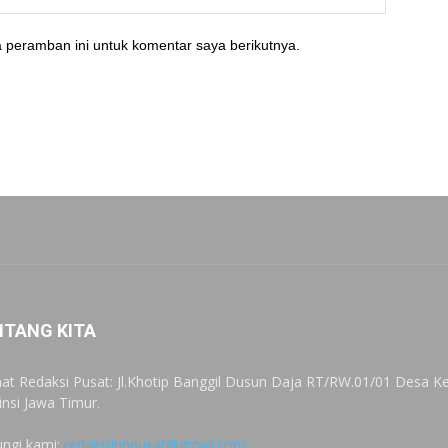
 peramban ini untuk komentar saya berikutnya.
NTANG KITA
at Redaksi Pusat: Jl.Khotip Banggil Dusun Daja RT/RW.01/01 Desa
insi Jawa Timur.
ngi kami:
redaksijnnpusat@gmail.com