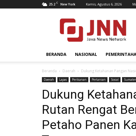
C
25.2
Kamis, Agustus 6, 2026
Ma
New York
JNN.co.id
BERANDA
NASIONAL
PEMERINTAH
Beranda
Daerah
Dukung Ketahanan Pangan Nasio
Daerah
Lapas
Perikanan
Pertanian
Sosial
Sumater
Dukung Ketahana
Rutan Rengat Be
Petaho Panen Ka