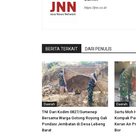
https://jnn.co.id
BERITA TERKAIT
DARI PENULIS
Daerah
Daerah
TNI Dari Kodim 0827/Sumenep
Sertu Moh 
Bersama Warga Gotong Royong Gali
Kompak Pas
Pondasi Jembatan di Desa Lebeng
Keran Air P
Barat
Bor