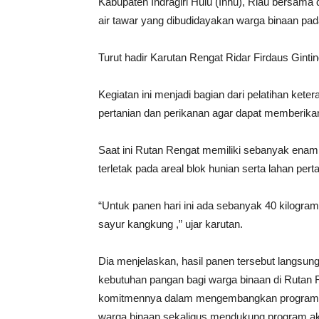
Kabupaten Indragiri Hulu (Inhu), Riau bersam
air tawar yang dibudidayakan warga binaan pad
Turut hadir Karutan Rengat Ridar Firdaus Gintin
Kegiatan ini menjadi bagian dari pelatihan ket
pertanian dan perikanan agar dapat memberika
Saat ini Rutan Rengat memiliki sebanyak enam
terletak pada areal blok hunian serta lahan pert
“Untuk panen hari ini ada sebanyak 40 kilogr
sayur kangkung ,” ujar karutan.
Dia menjelaskan, hasil panen tersebut langsun
kebutuhan pangan bagi warga binaan di Rutan 
komitmennya dalam mengembangkan program pela
warga binaan sekaligus mendukung program ak