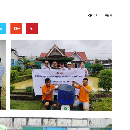
471
0
er