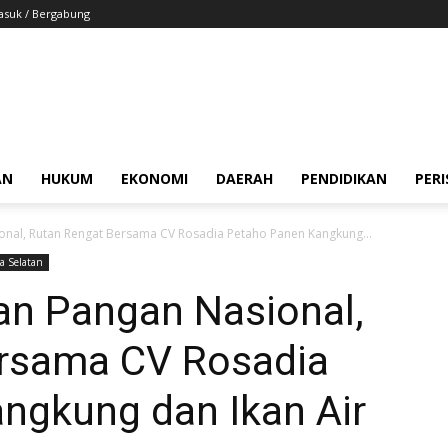
suk / Bergabung
AN
HUKUM
EKONOMI
DAERAH
PENDIDIKAN
PER
nal, Rutan Rengat Bersama CV Rosadia Petaho Panen Kangkung...
a Selatan
n Pangan Nasional,
rsama CV Rosadia
ngkung dan Ikan Air