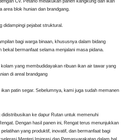
a dengan Cv. Petaho melakukan panen kangkung dan ikan
a area blok hunian dan brandgang.
g didampingi pejabat struktural.
erampilan bagi warga binaan, khususnya dalam bidang
n bekal bermanfaat selama menjalani masa pidana.
 kolam yang membudidayakan ribuan ikan air tawar yang
anian di areal brandgang
am ikan patin segar. Sebelumnya, kami juga sudah memanen
g didistribusikan ke dapur Rutan untuk memenuhi
Rengat. Dengan hasil panen ini, Rengat terus menunjukkan
tihan yang produktif, inovatif, dan bermanfaat bagi
selerasi Menteri Imigrasi dan Pemasyarakatan dalam hal