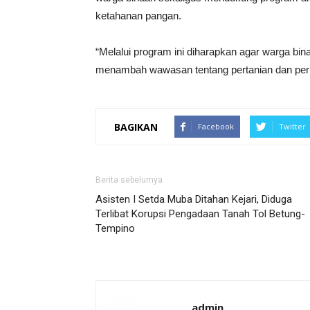
ketahanan pangan.
“Melalui program ini diharapkan agar warga bin
menambah wawasan tentang pertanian dan peri
BAGIKAN
Facebook
Twitter
Berita sebelumya
Asisten I Setda Muba Ditahan Kejari, Diduga
Terlibat Korupsi Pengadaan Tanah Tol Betung-
Tempino
admin