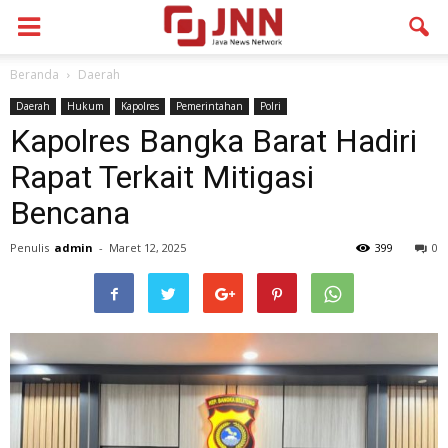
Beranda
Daerah
Daerah
Hukum
Kapolres
Pemerintahan
Polri
Kapolres Bangka Barat Hadiri
Rapat Terkait Mitigasi
Bencana
Penulis
admin
-
Maret 12, 2025
399
0