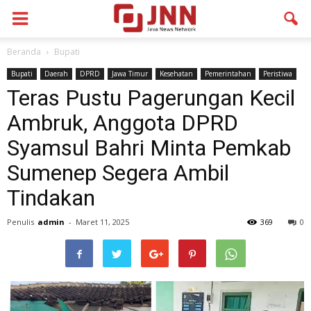
Beranda
Bupati
Bupati
Daerah
DPRD
Jawa Timur
Kesehatan
Pemerintahan
Peristiwa
Teras Pustu Pagerungan Kecil
Ambruk, Anggota DPRD
Syamsul Bahri Minta Pemkab
Sumenep Segera Ambil
Tindakan
Penulis
admin
-
Maret 11, 2025
369
0