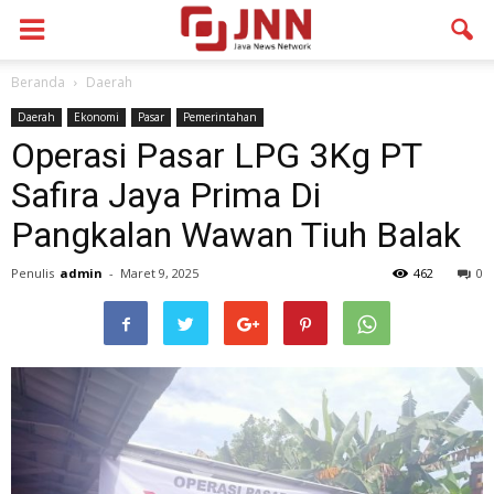
Beranda
Daerah
Daerah
Ekonomi
Pasar
Pemerintahan
Operasi Pasar LPG 3Kg PT
Safira Jaya Prima Di
Pangkalan Wawan Tiuh Balak
Penulis
admin
-
Maret 9, 2025
462
0