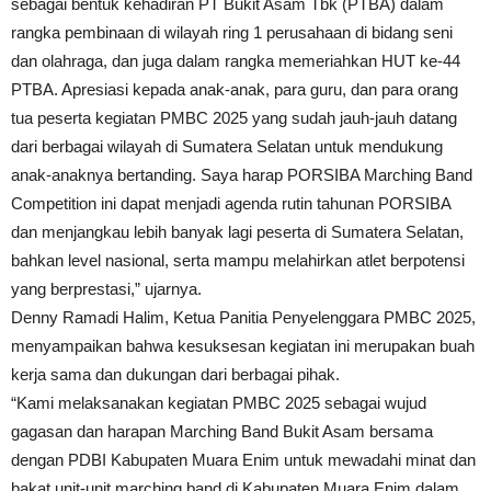
sebagai bentuk kehadiran PT Bukit Asam Tbk (PTBA) dalam
rangka pembinaan di wilayah ring 1 perusahaan di bidang seni
dan olahraga, dan juga dalam rangka memeriahkan HUT ke-44
PTBA. Apresiasi kepada anak-anak, para guru, dan para orang
tua peserta kegiatan PMBC 2025 yang sudah jauh-jauh datang
dari berbagai wilayah di Sumatera Selatan untuk mendukung
anak-anaknya bertanding. Saya harap PORSIBA Marching Band
Competition ini dapat menjadi agenda rutin tahunan PORSIBA
dan menjangkau lebih banyak lagi peserta di Sumatera Selatan,
bahkan level nasional, serta mampu melahirkan atlet berpotensi
yang berprestasi,” ujarnya.
Denny Ramadi Halim, Ketua Panitia Penyelenggara PMBC 2025,
menyampaikan bahwa kesuksesan kegiatan ini merupakan buah
kerja sama dan dukungan dari berbagai pihak.
“Kami melaksanakan kegiatan PMBC 2025 sebagai wujud
gagasan dan harapan Marching Band Bukit Asam bersama
dengan PDBI Kabupaten Muara Enim untuk mewadahi minat dan
bakat unit-unit marching band di Kabupaten Muara Enim dalam