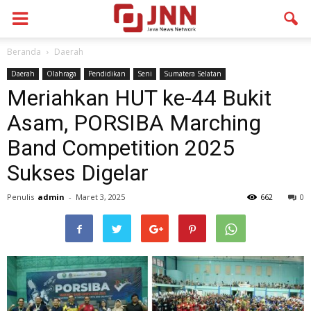
Beranda
Daerah
Daerah
Olahraga
Pendidikan
Seni
Sumatera Selatan
Meriahkan HUT ke-44 Bukit
Asam, PORSIBA Marching
Band Competition 2025
Sukses Digelar
Penulis
admin
-
Maret 3, 2025
662
0