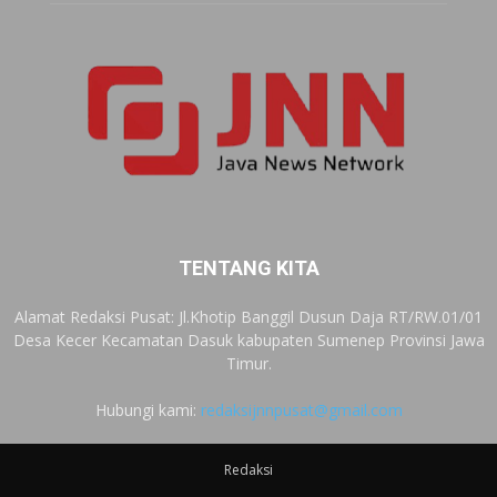
TENTANG KITA
Alamat Redaksi Pusat: Jl.Khotip Banggil Dusun Daja RT/RW.01/01
Desa Kecer Kecamatan Dasuk kabupaten Sumenep Provinsi Jawa
Timur.
Hubungi kami:
redaksijnnpusat@gmail.com
Redaksi