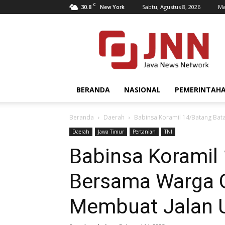
C
30.8
Sabtu, Agustus 8, 2026
Ma
New York
JNN.co.id
BERANDA
NASIONAL
PEMERINTAH
Beranda
Daerah
Babinsa Koramil 14/Batang Ba
Daerah
Jawa Timur
Pertanian
TNI
Babinsa Koramil
Bersama Warga 
Membuat Jalan 