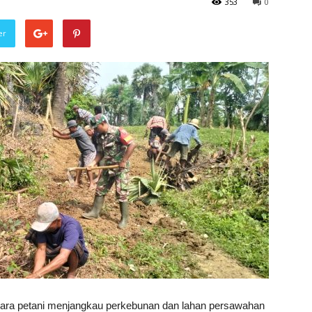
353
0
er
a petani menjangkau perkebunan dan lahan persawahan