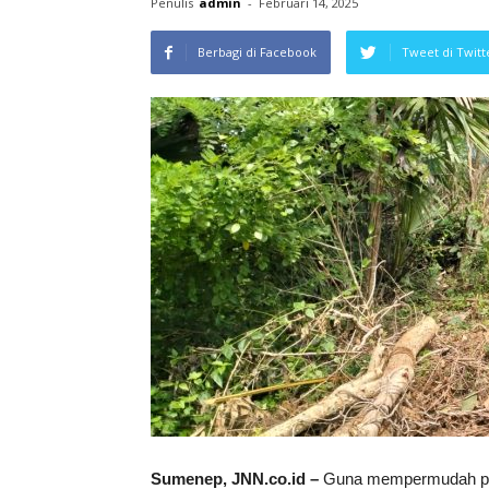
Penulis
admin
-
Februari 14, 2025
Berbagi di Facebook
Tweet di Twitt
Sumenep, JNN.co.id –
Guna mempermudah par