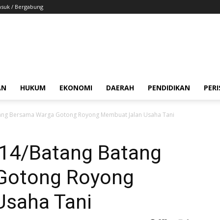
suk / Bergabung
AN
HUKUM
EKONOMI
DAERAH
PENDIDIKAN
PER
tang Bersama Warga Gotong Royong Membuat Jalan Usaha Tani
 14/Batang Batang
Gotong Royong
Usaha Tani