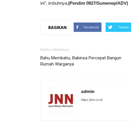
ini”, imbuhnya
.(Pendim 0827/Sumenep/ADV)
BAGIKAN
Facebook
Twitter
Berita sebelumya
Bahu Membahu, Babinsa Percepat Bangun
Rumah Warganya
admin
https://jnn.co.id