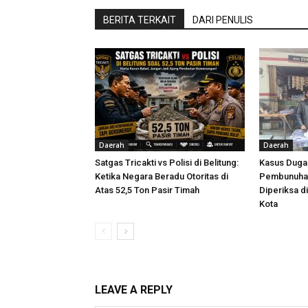
BERITA TERKAIT
DARI PENULIS
Daerah
Daerah
Satgas Tricakti vs Polisi di Belitung:
Kasus Dug
Ketika Negara Beradu Otoritas di
Pembunuhan
Atas 52,5 Ton Pasir Timah
Diperiksa d
Kota
LEAVE A REPLY