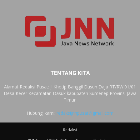
TENTANG KITA
Alamat Redaksi Pusat: Jl.Khotip Banggil Dusun Daja RT/RW.01/01
Desa Kecer Kecamatan Dasuk kabupaten Sumenep Provinsi Jawa
Timur.
Hubungi kami:
redaksijnnpusat@gmail.com
Redaksi