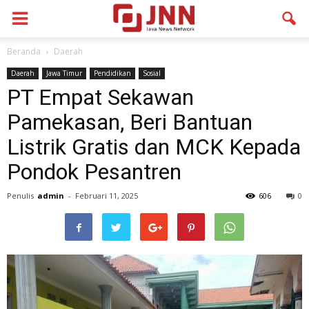
Beranda
Daerah
Daerah
Jawa Timur
Pendidikan
Sosial
PT Empat Sekawan
Pamekasan, Beri Bantuan
Listrik Gratis dan MCK Kepada
Pondok Pesantren
Penulis
admin
-
Februari 11, 2025
606
0