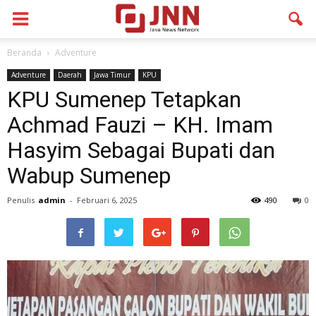
Beranda
Adventure
Adventure
Daerah
Jawa Timur
KPU
KPU Sumenep Tetapkan
Achmad Fauzi – KH. Imam
Hasyim Sebagai Bupati dan
Wabup Sumenep
Penulis
admin
-
Februari 6, 2025
490
0